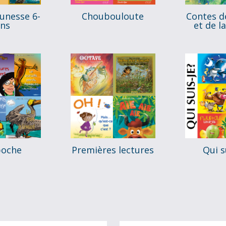
unesse 6-
Choubouloute
Contes de
ans
et de l
poche
Premières lectures
Qui s