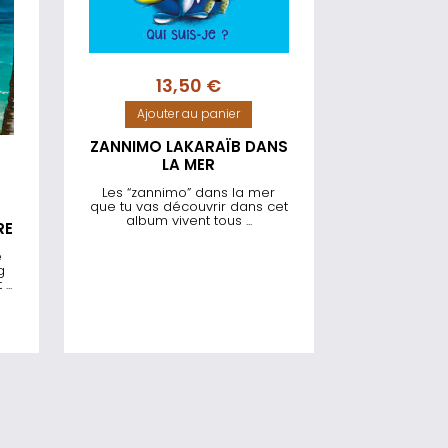
13,50
€
Ajouter au panier
ZANNIMO LAKARAÏB DANS
LA MER
Les “zannimo” dans la mer
que tu vas découvrir dans cet
album vivent tous ...
RE
e
g
..