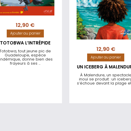
12,90
€
Ajouter au panier
TOTOBWA L’INTRÉPIDE
12,90
€
Totobwa, tout jeune pic de
Guadeloupe, espèce
Ajouter au panier
ndémique, donne bien des
frayeurs à ses ...
UN ICEBERG À MALENDU
À Malendure, un spectacl
inouï se produit : un iceber
s’échoue devant la plage et .