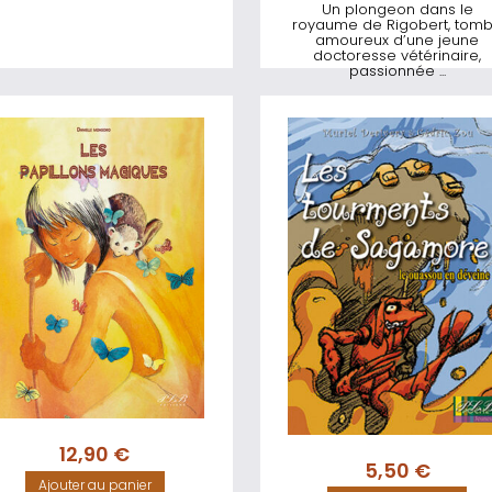
Un plongeon dans le
royaume de Rigobert, tom
amoureux d’une jeune
doctoresse vétérinaire,
passionnée ...
12,90
€
5,50
€
Ajouter au panier