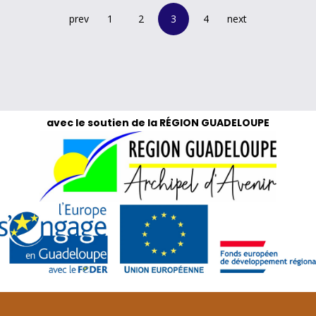
prev
1
2
3
4
next
avec le soutien de la RÉGION GUADELOUPE