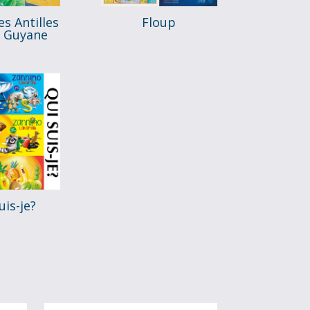
s Antilles
Floup
a Guyane
uis-je?