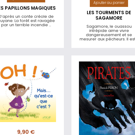
Ajouter au panier
ES PAPILLONS MAGIQUES
LES TOURMENTS DE
D’après un conte créole de
SAGAMORE
uyane. La forêt est ravagée
par un terrible incendie ...
Sagamore, le ouassou
intrépide aime vivre
dangereusement et se
mesurer aux pêcheurs. Il est .
9,90
€