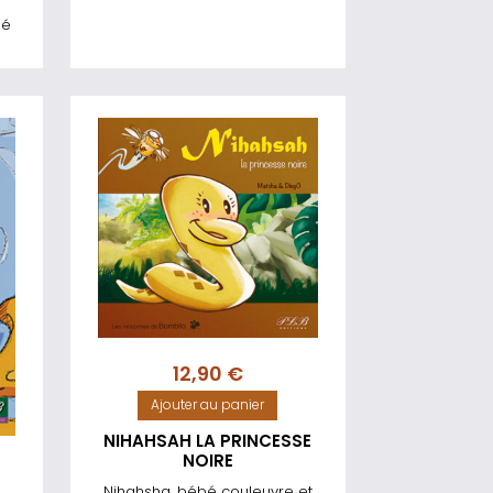
bé
12,90
€
Ajouter au panier
NIHAHSAH LA PRINCESSE
NOIRE
Nihahsha, bébé couleuvre et