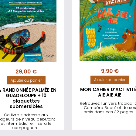
9,90
€
29,00
€
Ajouter au panier
Ajouter au panier
MON CAHIER D’ACTIVIT
A RANDONNÉE PALMÉE EN
AIE AIE AIE
GUADELOUPE + 10
plaquettes
Retrouvez l’univers tropical 
submersibles
Compère Boeuf et de ses
amis dans ces 32 pages ..
Ce livre s’adresse aux
ageurs de niveau débutant
et intermédiaire. Il sera le
compagnon ...