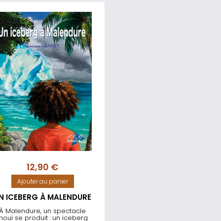
12,90
€
Ajouter au panier
N ICEBERG À MALENDURE
À Malendure, un spectacle
inouï se produit : un iceberg