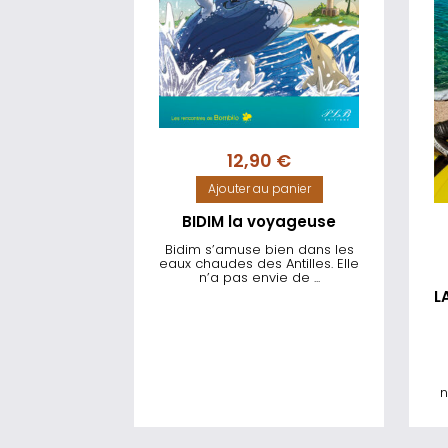
12,90
€
Ajouter au panier
BIDIM la voyageuse
Bidim s’amuse bien dans les
eaux chaudes des Antilles. Elle
n’a pas envie de ...
L
n