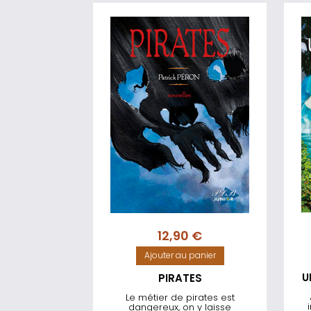
12,90
€
Ajouter au panier
U
PIRATES
Le métier de pirates est
dangereux, on y laisse