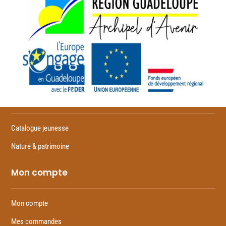
Feuilletez
Catalogue jeunesse
Nature & patrimoine
Mon compte
Mon compte
Mes commandes