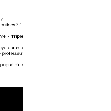
 ?
cations ? Et
mmé «
Triple
nvoyé comme
e professeur
ompagné d’un