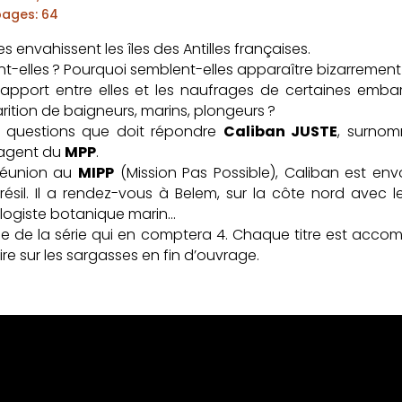
pages
:
64
s envahissent les îles des Antilles françaises.
nt-elles ? Pourquoi semblent-elles apparaître bizarrement
 rapport entre elles et les naufrages de certaines embar
parition de baigneurs, marins, plongeurs ?
s questions que doit répondre
Caliban JUSTE
, surno
, agent du
MPP
.
réunion au
MIPP
(Mission Pas Possible), Caliban est e
ésil. Il a rendez-vous à Belem, sur la côte nord avec l
ologiste botanique marin…
e de la série qui en comptera 4. Chaque titre est acc
e sur les sargasses en fin d’ouvrage.