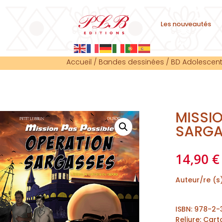
Les nouveautés
Accueil
/
Bandes dessinées
/
BD Adolescent
MISSI
SARGA
14,90
€
Auteur/re (s
ISBN
:
978-2-
Reliure
:
Cart