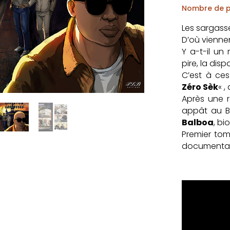
Nombre de 
Les sargasse
D’où vienne
Y a-t-il un
pire, la dis
C’est à ce
Zéro Sèk
« 
Après une 
appât au Br
Balboa
, bi
Premier tom
documentair