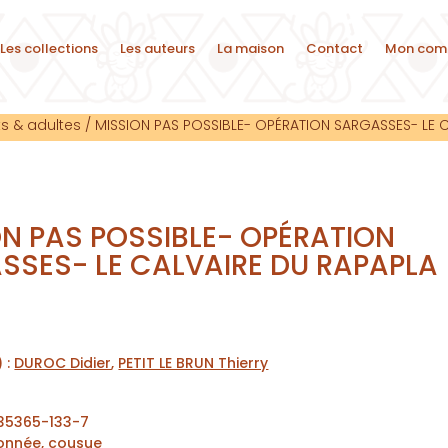
Les collections
Les auteurs
La maison
Contact
Mon com
s & adultes
/
MISSION PAS POSSIBLE- OPÉRATION SARGASSES- LE 
ON PAS POSSIBLE- OPÉRATION
SSES- LE CALVAIRE DU RAPAPLA
) :
DUROC Didier
,
PETIT LE BRUN Thierry
35365-133-7
onnée, cousue