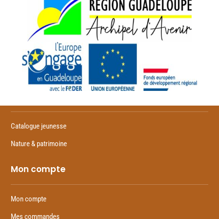
Feuilletez
Catalogue jeunesse
Nature & patrimoine
Mon compte
Mon compte
Mes commandes