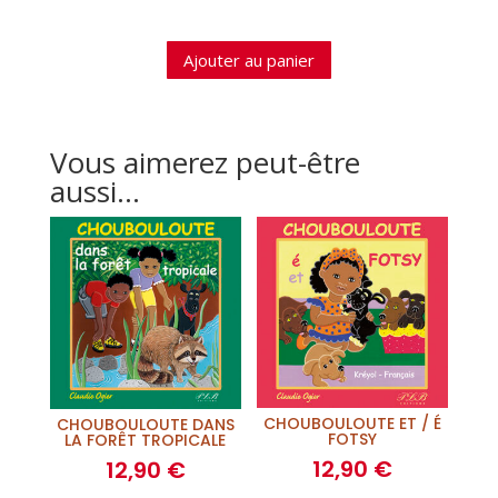
Ajouter au panier
Vous aimerez peut-être
aussi…
CHOUBOULOUTE ET / É
CHOUBOULOUTE DANS
FOTSY
LA FORÊT TROPICALE
12,90
€
12,90
€