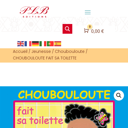
0
Panier
0,00
€
Accueil
/
Jeunesse
/
Choubouloute
/
CHOUBOULOUTE FAIT SA TOILETTE