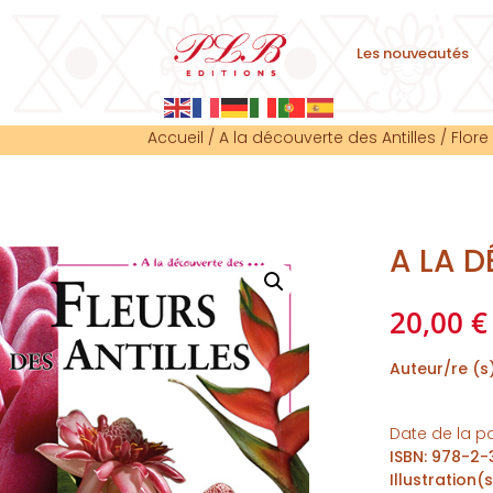
Les nouveautés
Accueil
/
A la découverte des Antilles
/
Flore
A LA D
20,00
€
Auteur/re (s
Date de la p
ISBN
:
978-2-
Illustration(