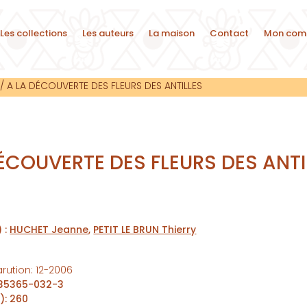
Les collections
Les auteurs
La maison
Contact
Mon com
/
A LA DÉCOUVERTE DES FLEURS DES ANTILLES
ÉCOUVERTE DES FLEURS DES ANTI
) :
HUCHET Jeanne
,
PETIT LE BRUN Thierry
arution
:
12-2006
35365-032-3
s)
:
260