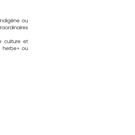
 indigène ou
raordinaires
e culture et
n herbe » ou