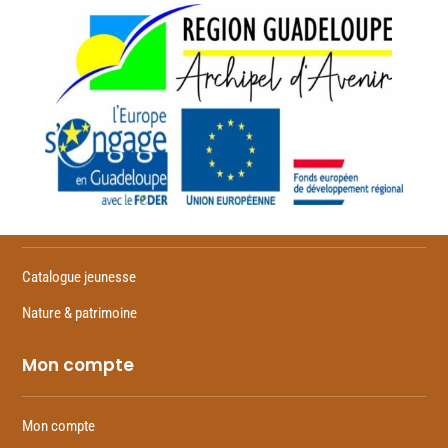
Feuilletez
Catalogue jeunesse
Nature & patrimoine
Mon compte
Mon compte